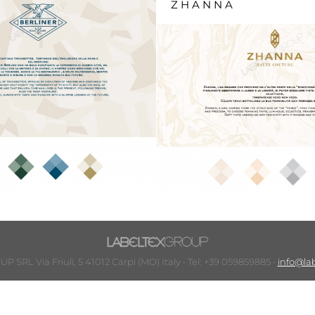
ZHANNA
SRL Via Friuli, 5 41012 Carpi (MO) Italy • Tel: +39 059859885 •
info@lab