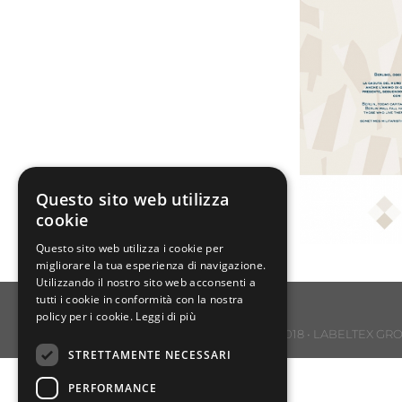
Questo sito web utilizza
cookie
Questo sito web utilizza i cookie per
migliorare la tua esperienza di navigazione.
Utilizzando il nostro sito web acconsenti a
tutti i cookie in conformità con la nostra
policy per i cookie.
Leggi di più
Copyright © 2018 • LABELTEX GROUP 
STRETTAMENTE NECESSARI
PERFORMANCE