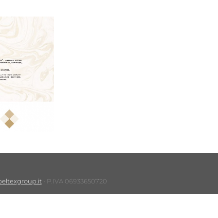
eltexgroup.it
• P.IVA 06933650720