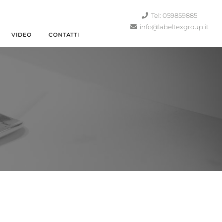
Tel: 059859885
info@labeltexgroup.it
VIDEO
CONTATTI