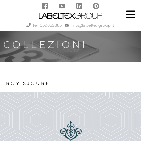
Tel: 059859885
info@labeltexgroup.it
COLLEZIONI
ROY SJGURE