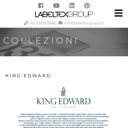
Tel: 059859885
info@labeltexgroup.it
COLLEZIONI
KING EDWARD